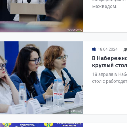
межведом...
18.04.2024
Д
В Набережн
круглый сто
18 апреля в На
стол с работода