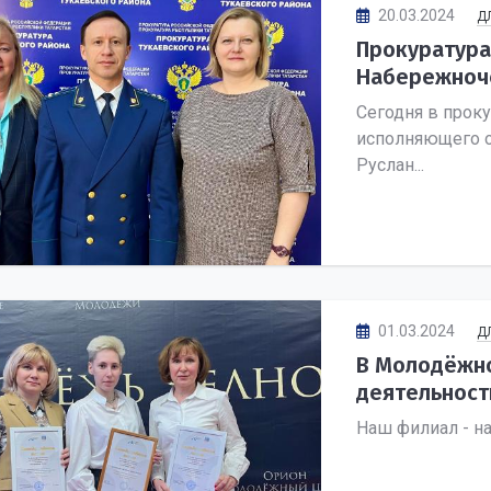
20.03.2024
Д
Прокуратура
Набережноче
Сегодня в проку
исполняющего о
Руслан...
01.03.2024
Д
В Молодёжно
деятельности
Наш филиал - н