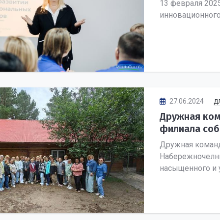
13 февраля 202
инновационного 
27.06.2024
Д
Дружная ком
филиала собр
Дружная команд
Набережночелни
насыщенного и у