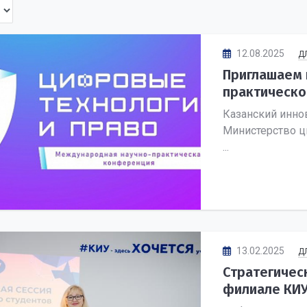
12.08.2025
Д
Приглашаем 
практическо
Казанский инно
Министерство ц
...
13.02.2025
Д
Стратегичес
филиале КИ