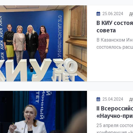
25.06.2024
Д
В КИУ состо
совета
В Казанском Ин
состоялось рас
25.04.2024
Д
II Всеросси
«Научно-при
25 апреля состо
конференция «Н