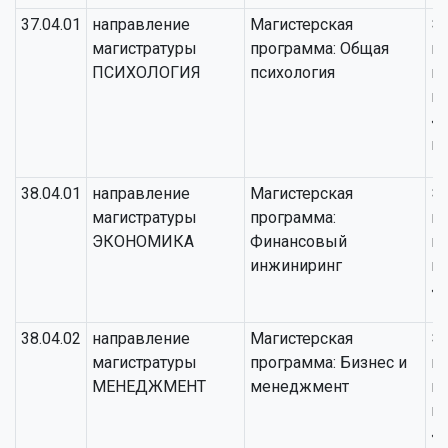
37.04.01
направление
Магистерская
Э
магистратуры
программа: Общая
п
ПСИХОЛОГИЯ
психология
н
п
«
пс
38.04.01
направление
Магистерская
Э
магистратуры
программа:
п
ЭКОНОМИКА
Финансовый
н
инжиниринг
п
«
38.04.02
направление
Магистерская
Э
магистратуры
программа: Бизнес и
п
МЕНЕДЖМЕНТ
менеджмент
н
п
«