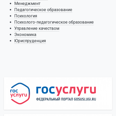
Менеджмент
право,
«
Педагогическое образование
международное
Психология
частное право
Психолого-педагогическое образование
Управление качеством
40.04.01
направление
Магистерская
Э
Экономика
магистратуры
программа: Уголовное
п
Юриспруденция
ЮРИСПРУДЕНЦИЯ
право и
н
криминология;
п
уголовно-
«
исполнительное
право