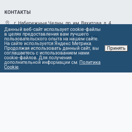
КОНТАКТЫ
г. Набережные Челны, пр. им. Вахитова, д. 4
Данный веб-сайт использует cookie-файлы
(53/02)
в целях предоставления вам лучшего
+7 (8552) 32-18-43
,
+7 (8552) 34-04-96
пользовательского опыта на нашем сайте.
На сайте используется Яндекс Метрика.
office@chl.ieml.ru
Продолжая использовать данный сайт, вы
Принять
соглашаетесь с использованием нами
Нашли ошибку? Сообщите нам!
cookie-файлов. Для получения
дополнительной информации см.
Политика
Выделите и нажмите Ctr+Enter
Cookie
.
МЕНЮ
Об университете
Факультеты
Абитуриентам
Студентам
Контакты
Обращения