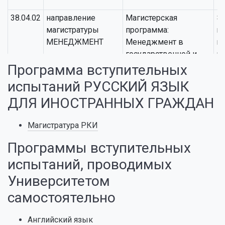
38.04.02
направление
Магистерская
Э
магистратуры
программа:
п
МЕНЕДЖМЕНТ
Менеджмент в
н
государственной и
п
муниципальной
«
Программа вступительных
службе
испытаний РУССКИЙ ЯЗЫК
ДЛЯ ИНОСТРАННЫХ ГРАЖДАН
38.04.02
направление
Магистерская
Э
магистратуры
программа:
п
Магистратура РКИ
МЕНЕДЖМЕНТ
Управление
н
ресторанным и
п
Программы вступительных
гостиничным
«
испытаний, проводимых
бизнесом
Университетом
40.04.01
направление
Магистерская
Э
самостоятельно
магистратуры
программа:
п
ЮРИСПРУДЕНЦИЯ
Гражданское право,
н
Английский язык
предпринимательское
п