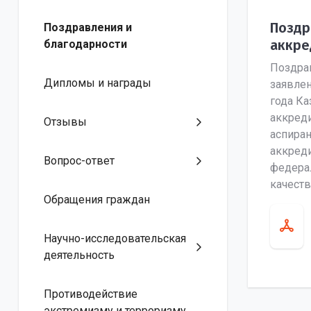
Поздр
Поздравления и
аккре
благодарности
Поздра
Дипломы и награды
заявле
года Ка
аккред
Отзывы
аспиран
аккред
Вопрос-ответ
федера
качеств
Обращения граждан
Научно-исследовательская
деятельность
Противодействие
экстремизму и терроризму