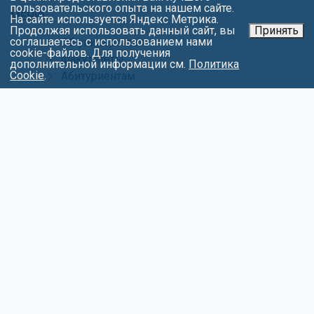
пользовательского опыта на нашем сайте.
МЕНЮ
На сайте используется Яндекс Метрика.
Продолжая использовать данный сайт, вы
Принять
соглашаетесь с использованием нами
Об университете
cookie-файлов. Для получения
Факультеты
дополнительной информации см.
Политика
Cookie
.
Абитуриентам
Студентам
Контакты
Обращения
Противодействие коррупции
Карта сайта
Политика в отношении обработки
персональных данных
СОЦИАЛЬНЫЕ СЕТИ