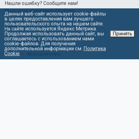
Нашли ошибку? Сообщите нам!
Выделите и нажмите Ctr+Enter
Данный веб-сайт использует cookie-файлы
в целях предоставления вам лучшего
пользовательского опыта на нашем сайте.
МЕНЮ
На сайте используется Яндекс Метрика.
Продолжая использовать данный сайт, вы
Принять
соглашаетесь с использованием нами
Об университете
cookie-файлов. Для получения
Факультеты
дополнительной информации см.
Политика
Cookie
.
Абитуриентам
Студентам
Контакты
Обращения
Противодействие коррупции
Карта сайта
Политика в отношении обработки
персональных данных
СОЦИАЛЬНЫЕ СЕТИ