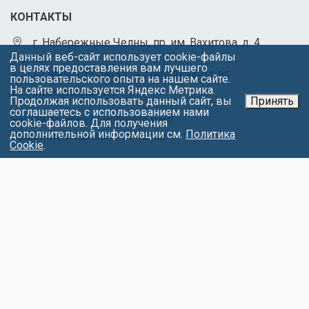
КОНТАКТЫ
г. Набережные Челны, пр. им. Вахитова, д. 4
Данный веб-сайт использует cookie-файлы
(53/02)
в целях предоставления вам лучшего
+7 (8552) 32-18-43
,
+7 (8552) 34-04-96
пользовательского опыта на нашем сайте.
На сайте используется Яндекс Метрика.
office@chl.ieml.ru
Продолжая использовать данный сайт, вы
Принять
соглашаетесь с использованием нами
Нашли ошибку? Сообщите нам!
cookie-файлов. Для получения
дополнительной информации см.
Политика
Выделите и нажмите Ctr+Enter
Cookie
.
МЕНЮ
Об университете
Факультеты
Абитуриентам
Студентам
Контакты
Обращения
Противодействие коррупции