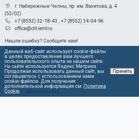
г. Набережные Челны, пр. им. Вахитова, д. 4
(53/02)
+7 (8552) 32-18-43
,
+7 (8552) 34-04-96
office@chl.ieml.ru
Нашли ошибку? Сообщите нам!
Выделите и нажмите Ctr+Enter
Данный веб-сайт использует cookie-файлы
в целях предоставления вам лучшего
пользовательского опыта на нашем сайте.
МЕНЮ
На сайте используется Яндекс Метрика.
Продолжая использовать данный сайт, вы
Принять
соглашаетесь с использованием нами
Об университете
cookie-файлов. Для получения
Факультеты
дополнительной информации см.
Политика
Cookie
.
Абитуриентам
Студентам
Контакты
Обращения
Противодействие коррупции
Карта сайта
Политика в отношении обработки