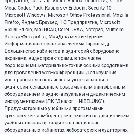
продуктов, как 7-Zip, Adobe Acrobat Reader DC, K-Lite
Mega Codec Pack, Kaspersky Endpoint Security 10,
Microsoft Windows, Microsoft Office Professional, Mozilla
Firefox, Яндекс.Браузер, 1 С:Предприятие, Microsoft
Visual Studio, MATHCAD, Corel DRAW, Notepad, Multisim,
Контур-Фоторобот, МоиДокументы-Туризм,
Информационно-правовая система Гарант и др.
Большинство кабинетов и аудиторий оборудовано
экранами, видеопроекторами, в том числе
переносными, материально-техническими средствами
для проведения web-конференций. Для изучения
иностранных языков используются языковые
аудитории, оснащенные современным лингафонным
оборудованием и аудио-визуальным дидактическим
инструментарием (ЛК "Диалог – NIBELUNG").
Предусмотренные учебными программами
практические и лабораторные занятия по дисциплинам
учебных планов проводятся в специально
оборудованных кабинетах, лабораториях и аудиториях,