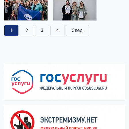
1
2
3
4
След.