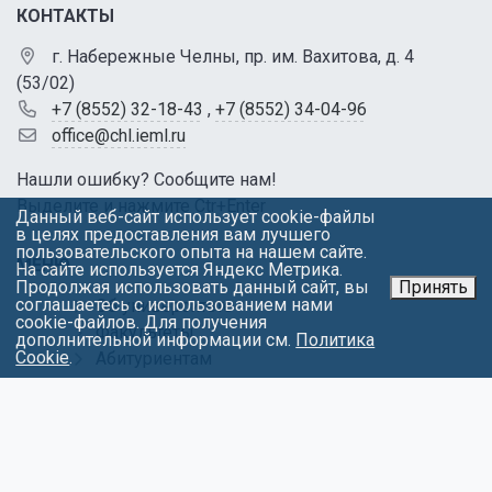
КОНТАКТЫ
г. Набережные Челны, пр. им. Вахитова, д. 4
(53/02)
+7 (8552) 32-18-43
,
+7 (8552) 34-04-96
office@chl.ieml.ru
Нашли ошибку? Сообщите нам!
Выделите и нажмите Ctr+Enter
Данный веб-сайт использует cookie-файлы
в целях предоставления вам лучшего
пользовательского опыта на нашем сайте.
МЕНЮ
На сайте используется Яндекс Метрика.
Продолжая использовать данный сайт, вы
Принять
соглашаетесь с использованием нами
Об университете
cookie-файлов. Для получения
Факультеты
дополнительной информации см.
Политика
Cookie
.
Абитуриентам
Студентам
Контакты
Обращения
Противодействие коррупции
Карта сайта