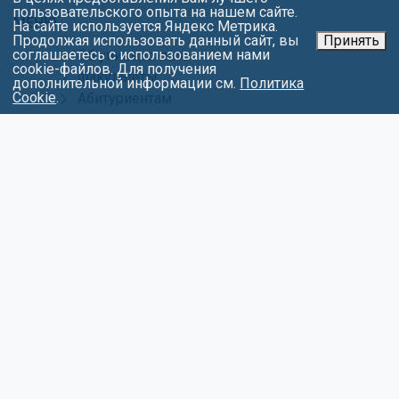
пользовательского опыта на нашем сайте.
МЕНЮ
На сайте используется Яндекс Метрика.
Продолжая использовать данный сайт, вы
Принять
соглашаетесь с использованием нами
Об университете
cookie-файлов. Для получения
Факультеты
дополнительной информации см.
Политика
Cookie
.
Абитуриентам
Студентам
Контакты
Обращения
Противодействие коррупции
Карта сайта
Политика в отношении обработки
персональных данных
СОЦИАЛЬНЫЕ СЕТИ