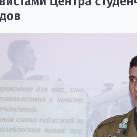
вистами Центра студен
дов