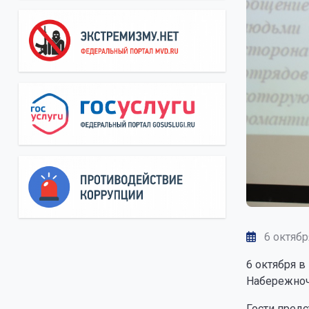
6 октябр
6 октября 
Набережноч
Гости предс