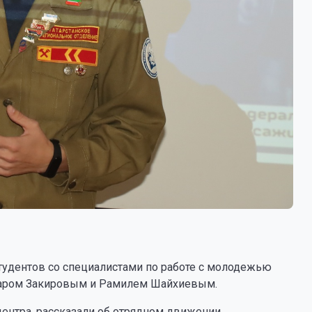
тудентов со специалистами по работе с молодежью
даром Закировым и Рамилем Шайхиевым.
центра, рассказали об отрядном движении,