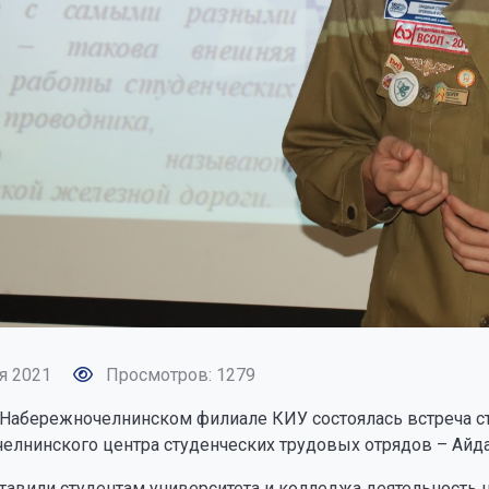
я 2021
Просмотров: 1279
в Набережночелнинском филиале КИУ состоялась встреча с
елнинского центра студенческих трудовых отрядов – Ай
тавили студентам университета и колледжа деятельность 