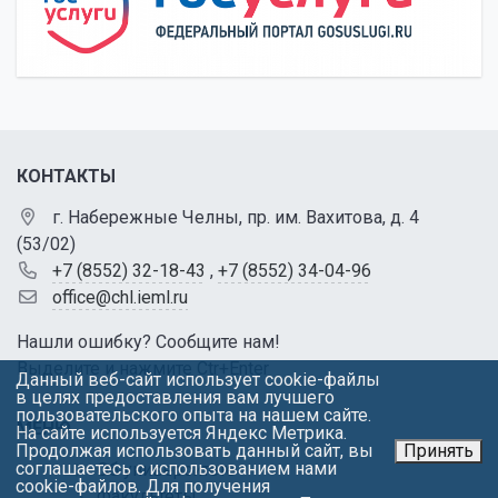
КОНТАКТЫ
г. Набережные Челны, пр. им. Вахитова, д. 4
(53/02)
+7 (8552) 32-18-43
,
+7 (8552) 34-04-96
office@chl.ieml.ru
Нашли ошибку? Сообщите нам!
Выделите и нажмите Ctr+Enter
Данный веб-сайт использует cookie-файлы
в целях предоставления вам лучшего
пользовательского опыта на нашем сайте.
МЕНЮ
На сайте используется Яндекс Метрика.
Продолжая использовать данный сайт, вы
Принять
соглашаетесь с использованием нами
Об университете
cookie-файлов. Для получения
Факультеты