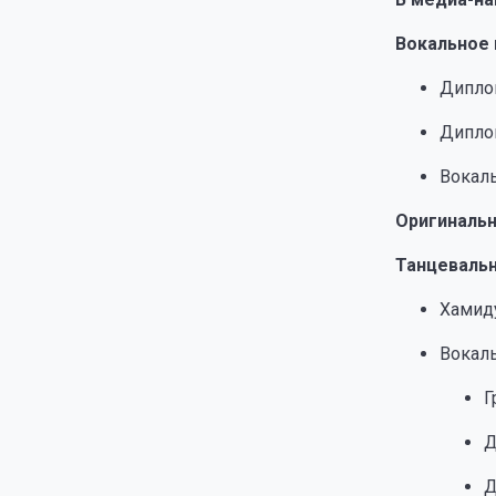
Вокальное 
Диплом
Диплом
Вокаль
Оригиналь
Танцевальн
Хамиду
Вокаль
Г
Д
Д