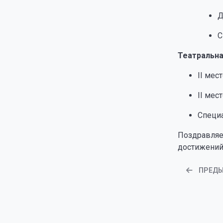
Д
С
Театральн
II мес
II мес
Специа
Поздравляе
достижений
ПРЕД