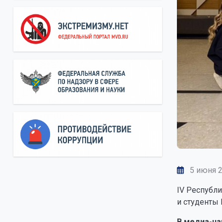
5 июня 
IV Республи
и студенты
В медиа-на