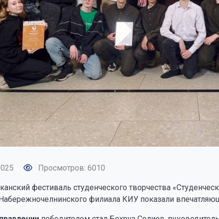
2025
Просмотров: 6010
канский фестиваль студенческого творчества «Студенческ
 Набережночелнинского филиала КИУ показали впечатляющ
правлении
победителем стал Бехруз Солиев, руководитель