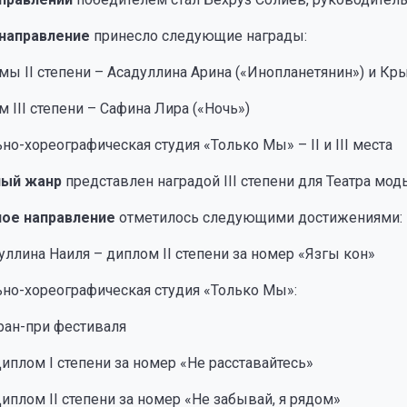
направление
принесло следующие награды:
ы II степени – Асадуллина Арина («Инопланетянин») и Кр
 III степени – Сафина Лира («Ночь»)
но-хореографическая студия «Только Мы» – II и III места
ный жанр
представлен наградой III степени для Театра мо
ое направление
отметилось следующими достижениями:
ллина Наиля – диплом II степени за номер «Язгы кон»
но-хореографическая студия «Только Мы»:
ран-при фестиваля
иплом I степени за номер «Не расставайтесь»
иплом II степени за номер «Не забывай, я рядом»