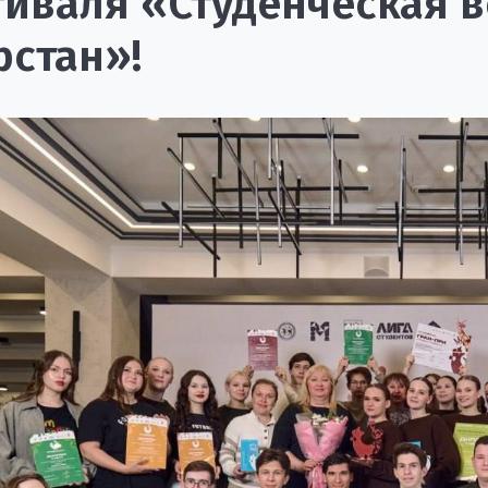
иваля «Студенческая в
рстан»!