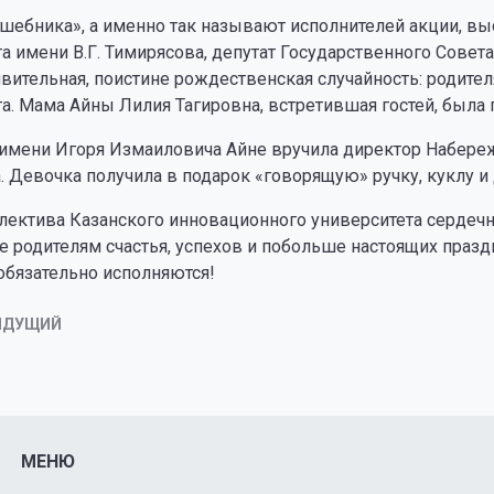
лшебника», а именно так называют исполнителей акции, в
а имени В.Г. Тимирясова, депутат Государственного Совет
ивительная, поистине рождественская случайность: родит
а. Мама Айны Лилия Тагировна, встретившая гостей, была
 имени Игоря Измаиловича Айне вручила директор Набере
Девочка получила в подарок «говорящую» ручку, куклу и 
ллектива Казанского инновационного университета сердеч
е родителям счастья, успехов и побольше настоящих празд
обязательно исполняются!
ЫДУЩИЙ
МЕНЮ