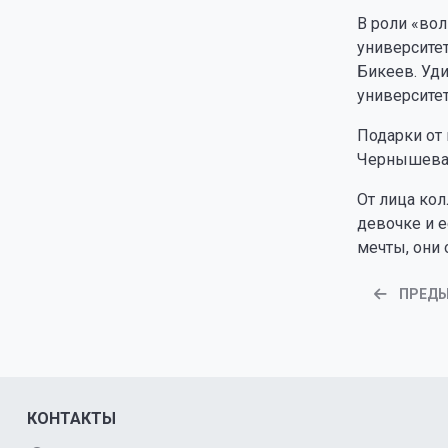
В роли «во
университет
Бикеев. Уд
университет
Подарки от
Чернышева. 
От лица ко
девочке и е
мечты, они 
ПРЕД
КОНТАКТЫ