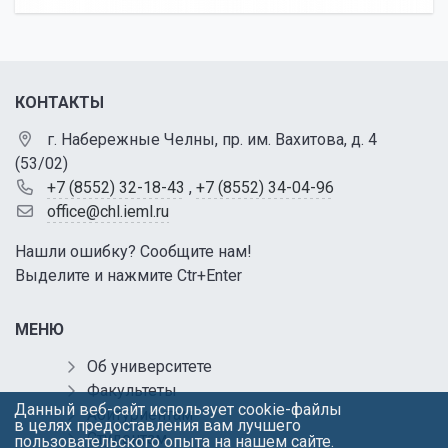
КОНТАКТЫ
г. Набережные Челны, пр. им. Вахитова, д. 4
(53/02)
+7 (8552) 32-18-43
,
+7 (8552) 34-04-96
office@chl.ieml.ru
Нашли ошибку? Сообщите нам!
Выделите и нажмите Ctr+Enter
МЕНЮ
Об университете
Факультеты
Данный веб-сайт использует cookie-файлы
Абитуриентам
в целях предоставления вам лучшего
Студентам
пользовательского опыта на нашем сайте.