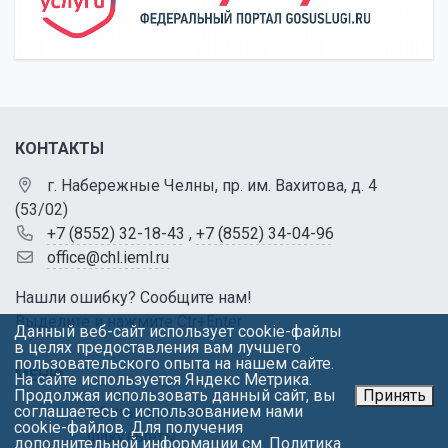
КОНТАКТЫ
г. Набережные Челны, пр. им. Вахитова, д. 4
(53/02)
+7 (8552) 32-18-43
,
+7 (8552) 34-04-96
office@chl.ieml.ru
Нашли ошибку? Сообщите нам!
Выделите и нажмите Ctr+Enter
Данный веб-сайт использует cookie-файлы
в целях предоставления вам лучшего
пользовательского опыта на нашем сайте.
МЕНЮ
На сайте используется Яндекс Метрика.
Продолжая использовать данный сайт, вы
Принять
соглашаетесь с использованием нами
Об университете
cookie-файлов. Для получения
Факультеты
дополнительной информации см.
Политика