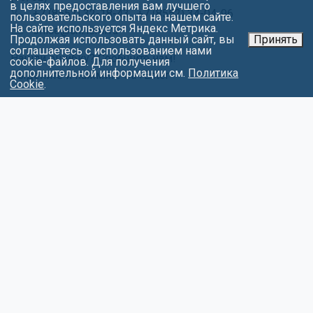
в целях предоставления вам лучшего
+7 (8552) 32-18-43
,
+7 (8552) 34-04-96
пользовательского опыта на нашем сайте.
На сайте используется Яндекс Метрика.
office@chl.ieml.ru
Продолжая использовать данный сайт, вы
Принять
соглашаетесь с использованием нами
Нашли ошибку? Сообщите нам!
cookie-файлов. Для получения
дополнительной информации см.
Политика
Выделите и нажмите Ctr+Enter
Cookie
.
МЕНЮ
Об университете
Факультеты
Абитуриентам
Студентам
Контакты
Обращения
Противодействие коррупции
Карта сайта
Политика в отношении обработки
персональных данных