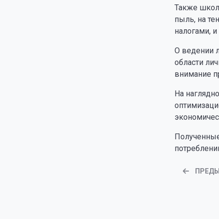
Также школь
пыль, на те
налогами, и
О ведении 
области ли
внимание п
На наглядн
оптимизаци
экономичес
Полученные
потреблени
ПРЕД