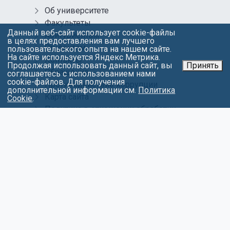
Об университете
Факультеты
Данный веб-сайт использует cookie-файлы
Абитуриентам
в целях предоставления вам лучшего
Студентам
пользовательского опыта на нашем сайте.
На сайте используется Яндекс Метрика.
Контакты
Продолжая использовать данный сайт, вы
Принять
Обращения
соглашаетесь с использованием нами
cookie-файлов. Для получения
Противодействие коррупции
дополнительной информации см.
Политика
Карта сайта
Cookie
.
Политика в отношении обработки
персональных данных
СОЦИАЛЬНЫЕ СЕТИ
© 2026 КИУ Набережные Челны