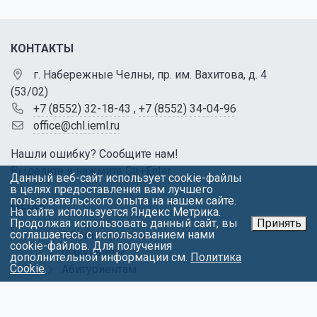
КОНТАКТЫ
г. Набережные Челны, пр. им. Вахитова, д. 4
(53/02)
+7 (8552) 32-18-43
,
+7 (8552) 34-04-96
office@chl.ieml.ru
Нашли ошибку? Сообщите нам!
Выделите и нажмите Ctr+Enter
Данный веб-сайт использует cookie-файлы
в целях предоставления вам лучшего
пользовательского опыта на нашем сайте.
МЕНЮ
На сайте используется Яндекс Метрика.
Продолжая использовать данный сайт, вы
Принять
соглашаетесь с использованием нами
Об университете
cookie-файлов. Для получения
Факультеты
дополнительной информации см.
Политика
Cookie
.
Абитуриентам
Студентам
Контакты