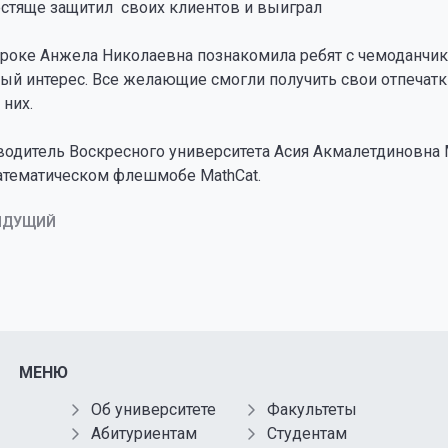
естяще защитил своих клиентов и выиграл
уроке Анжела Николаевна познакомила ребят с чемоданчик
й интерес. Все желающие смогли получить свои отпечатки
 них.
водитель Воскресного университета Асия Акмалетдиновна 
математическом флешмобе MathCat.
ЫДУЩИЙ
МЕНЮ
Об университете
Факультеты
Абитуриентам
Студентам