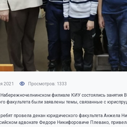
я 2021
Просмотров: 1333
в Набережночелнинском филиале КИУ состоялись занятия В
го факультета были заявлены темы, связанные с юриспру
 ребят провела декан юридического факультета Анжела Н
ссийском адвокате Федоре Никифоровиче Плевако, привел