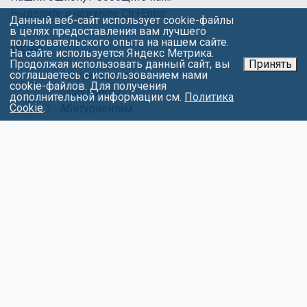
Выделите и нажмите Ctr+Enter
Данный веб-сайт использует cookie-файлы
в целях предоставления вам лучшего
пользовательского опыта на нашем сайте.
МЕНЮ
На сайте используется Яндекс Метрика.
Продолжая использовать данный сайт, вы
Принять
соглашаетесь с использованием нами
Об университете
cookie-файлов. Для получения
Факультеты
дополнительной информации см.
Политика
Cookie
.
Абитуриентам
Студентам
Контакты
Обращения
Противодействие коррупции
Карта сайта
Политика в отношении обработки
персональных данных
СОЦИАЛЬНЫЕ СЕТИ