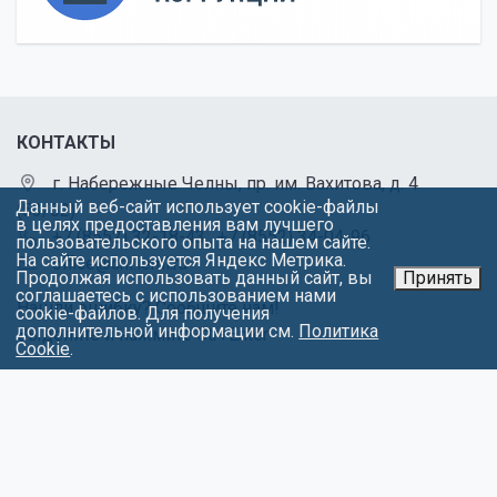
КОНТАКТЫ
г. Набережные Челны, пр. им. Вахитова, д. 4
Данный веб-сайт использует cookie-файлы
(53/02)
в целях предоставления вам лучшего
+7 (8552) 32-18-43
,
+7 (8552) 34-04-96
пользовательского опыта на нашем сайте.
На сайте используется Яндекс Метрика.
office@chl.ieml.ru
Продолжая использовать данный сайт, вы
Принять
соглашаетесь с использованием нами
Нашли ошибку? Сообщите нам!
cookie-файлов. Для получения
дополнительной информации см.
Политика
Выделите и нажмите Ctr+Enter
Cookie
.
МЕНЮ
Об университете
Факультеты
Абитуриентам