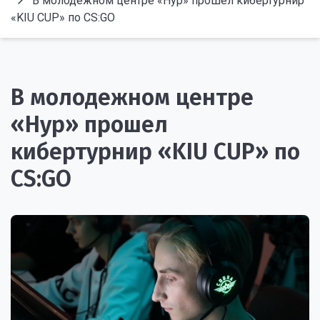
В молодежном центре «Нур» прошел кибертурнир
«KIU CUP» по CS:GO
В молодежном центре
«Нур» прошел
кибертурнир «KIU CUP» по
CS:GO