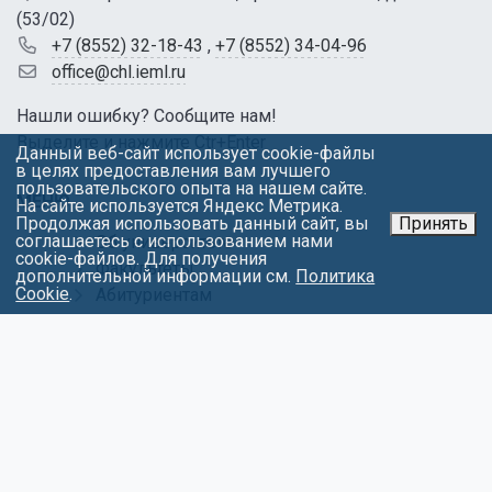
(53/02)
+7 (8552) 32-18-43
,
+7 (8552) 34-04-96
office@chl.ieml.ru
Нашли ошибку? Сообщите нам!
Выделите и нажмите Ctr+Enter
Данный веб-сайт использует cookie-файлы
в целях предоставления вам лучшего
пользовательского опыта на нашем сайте.
МЕНЮ
На сайте используется Яндекс Метрика.
Продолжая использовать данный сайт, вы
Принять
соглашаетесь с использованием нами
Об университете
cookie-файлов. Для получения
Факультеты
дополнительной информации см.
Политика
Cookie
.
Абитуриентам
Студентам
Контакты
Обращения
Противодействие коррупции
Карта сайта
Политика в отношении обработки
персональных данных