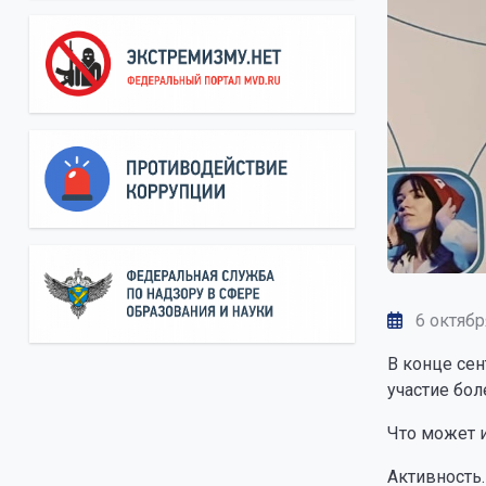
6 октябр
В конце се
участие бол
Что может 
Активность.