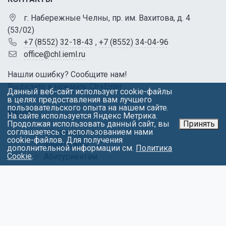
г. Набережные Челны, пр. им. Вахитова, д. 4
(53/02)
+7 (8552) 32-18-43
,
+7 (8552) 34-04-96
office@chl.ieml.ru
Нашли ошибку? Сообщите нам!
Выделите и нажмите Ctr+Enter
Данный веб-сайт использует cookie-файлы
в целях предоставления вам лучшего
пользовательского опыта на нашем сайте.
МЕНЮ
На сайте используется Яндекс Метрика.
Продолжая использовать данный сайт, вы
Принять
соглашаетесь с использованием нами
Об университете
cookie-файлов. Для получения
Факультеты
дополнительной информации см.
Политика
Cookie
.
Абитуриентам
Студентам
Контакты
Обращения
Противодействие коррупции
Карта сайта