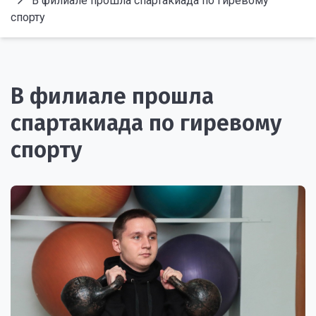
В филиале прошла спартакиада по гиревому
спорту
В филиале прошла
спартакиада по гиревому
спорту