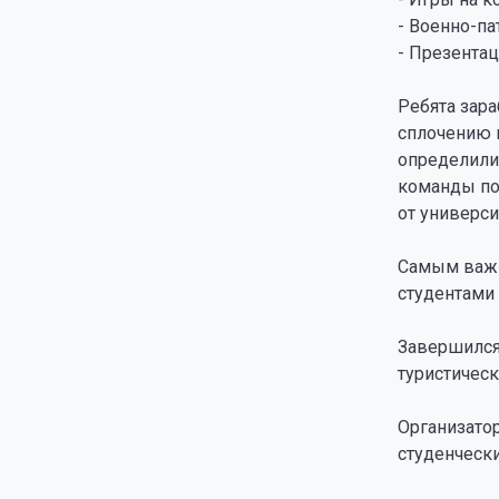
- Военно-па
- Презентац
Ребята зара
сплочению 
определили 
команды по
от универси
Самым важн
студентами
Завершился 
туристическ
Организатор
студенческ