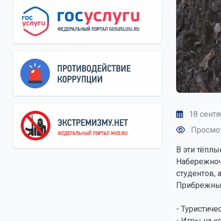
18 сентя
Просмот
В эти тёпл
Набережноч
студентов, 
Прибрежный
- Туристиче
- Игры на 