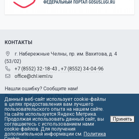
КОНТАКТЫ
г. Набережные Челны, пр. им. Вахитова, д. 4
(53/02)
+7 (8552) 32-18-43
,
+7 (8552) 34-04-96
office@chl.ieml.ru
Нашли ошибку? Сообщите нам!
Выделите и нажмите Ctr+Enter
Данный веб-сайт использует cookie-файлы
в целях предоставления вам лучшего
пользовательского опыта на нашем сайте.
МЕНЮ
На сайте используется Яндекс Метрика.
Продолжая использовать данный сайт, вы
Принять
соглашаетесь с использованием нами
Об университете
cookie-файлов. Для получения
Факультеты
дополнительной информации см.
Политика
Cookie
.