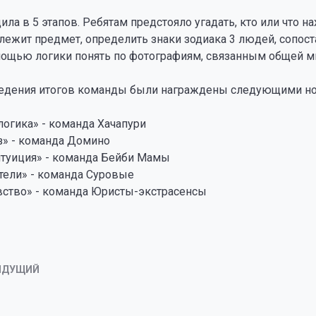
ила в 5 этапов. Ребятам предстояло угадать, кто или что на
лежит предмет, определить знаки зодиака 3 людей, сопост
мощью логики понять по фотографиям, связанным общей ми
едения итогов команды были награждены следующими н
логика» - команда Хачапури
з» - команда Домино
нтуиция» - команда Бейби Мамы
тели» - команда Суровые
вство» - команда Юристы-экстрасенсы
ЫДУЩИЙ