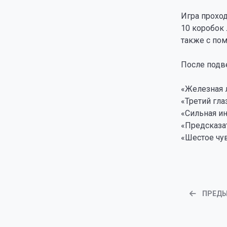
Игра проход
10 коробок 
также с по
После подв
«Железная 
«Третий гла
«Сильная и
«Предсказа
«Шестое чу
ПРЕД