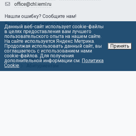
office@chl.ieml.ru
Нашли ошибку? Сообщите нам!
Выделите и нажмите Ctr+Enter
Данный веб-сайт использует cookie-файлы
в целях предоставления вам лучшего
пользовательского опыта на нашем сайте.
МЕНЮ
На сайте используется Яндекс Метрика.
Продолжая использовать данный сайт, вы
Принять
соглашаетесь с использованием нами
Об университете
cookie-файлов. Для получения
Факультеты
дополнительной информации см.
Политика
Cookie
.
Абитуриентам
Студентам
Контакты
Обращения
Противодействие коррупции
Карта сайта
Политика в отношении обработки
персональных данных
СОЦИАЛЬНЫЕ СЕТИ