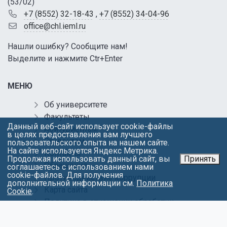
(53/02)
+7 (8552) 32-18-43
,
+7 (8552) 34-04-96
office@chl.ieml.ru
Нашли ошибку? Сообщите нам!
Выделите и нажмите Ctr+Enter
МЕНЮ
Об университете
Факультеты
Данный веб-сайт использует cookie-файлы
Абитуриентам
в целях предоставления вам лучшего
Студентам
пользовательского опыта на нашем сайте.
На сайте используется Яндекс Метрика.
Контакты
Продолжая использовать данный сайт, вы
Принять
Обращения
соглашаетесь с использованием нами
cookie-файлов. Для получения
Противодействие коррупции
дополнительной информации см.
Политика
Карта сайта
Cookie
.
Политика в отношении обработки
персональных данных