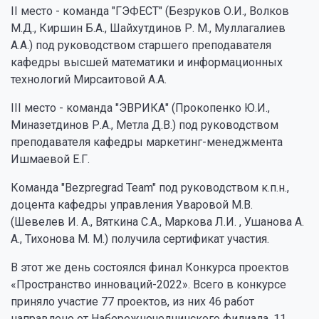
II место - команда "ГЭФЕСТ" (Безруков О.И., Волков
М.Д., Киршин Б.А., Шайхутдинов Р. М., Муллагалиев
А.А.) под руководством старшего преподавателя
кафедры высшей математики и информационных
технологий Мирсаитовой А.А.
III место - команда "ЭВРИКА" (Прокопенко Ю.И.,
Миназетдинов Р.А., Метла Д.В.) под руководством
преподавателя кафедры маркетинг-менеджмента
Ишмаевой Е.Г.
Команда "Bezpregrad Team" под руководством к.п.н.,
доцента кафедры управления Уваровой М.В.
(Шевелев И. А., Вяткина С.А., Маркова Л.И. , Ушанова А.
А., Тихонова М. М.) получила сертификат участия.
В этот же день состоялся финал Конкурса проектов
«Пространство инноваций-2022». Всего в конкурсе
приняло участие 77 проектов, из них 46 работ
направлено от Набережночелнинского филиала. 11