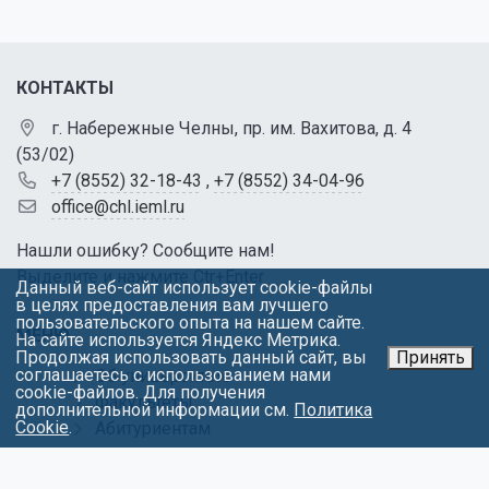
КОНТАКТЫ
г. Набережные Челны, пр. им. Вахитова, д. 4
(53/02)
+7 (8552) 32-18-43
,
+7 (8552) 34-04-96
office@chl.ieml.ru
Нашли ошибку? Сообщите нам!
Выделите и нажмите Ctr+Enter
Данный веб-сайт использует cookie-файлы
в целях предоставления вам лучшего
пользовательского опыта на нашем сайте.
МЕНЮ
На сайте используется Яндекс Метрика.
Продолжая использовать данный сайт, вы
Принять
соглашаетесь с использованием нами
Об университете
cookie-файлов. Для получения
Факультеты
дополнительной информации см.
Политика
Cookie
.
Абитуриентам
Студентам
Контакты