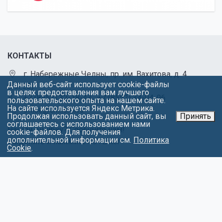
КОНТАКТЫ
г. Набережные Челны, пр. им. Вахитова, д. 4
Данный веб-сайт использует cookie-файлы
(53/02)
в целях предоставления вам лучшего
+7 (8552) 32-18-43
,
+7 (8552) 34-04-96
пользовательского опыта на нашем сайте.
На сайте используется Яндекс Метрика.
office@chl.ieml.ru
Продолжая использовать данный сайт, вы
Принять
соглашаетесь с использованием нами
Нашли ошибку? Сообщите нам!
cookie-файлов. Для получения
дополнительной информации см.
Политика
Выделите и нажмите Ctr+Enter
Cookie
.
МЕНЮ
Об университете
Факультеты
Абитуриентам