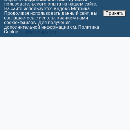
пользовательского опыта на нашем сайте.
МЕНЮ
На сайте используется Яндекс Метрика.
Продолжая использовать данный сайт, вы
Принять
соглашаетесь с использованием нами
Об университете
cookie-файлов. Для получения
Факультеты
дополнительной информации см.
Политика
Cookie
.
Абитуриентам
Студентам
Контакты
Обращения
Противодействие коррупции
Карта сайта
Политика в отношении обработки
персональных данных
СОЦИАЛЬНЫЕ СЕТИ