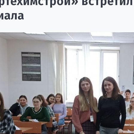
техимстрой» встретили
иала