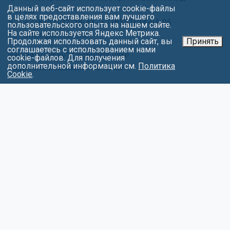
Данный веб-сайт использует cookie-файлы
(53/02)
в целях предоставления вам лучшего
+7 (8552) 32-18-43
,
+7 (8552) 34-04-96
пользовательского опыта на нашем сайте.
На сайте используется Яндекс Метрика.
office@chl.ieml.ru
Продолжая использовать данный сайт, вы
Принять
соглашаетесь с использованием нами
Нашли ошибку? Сообщите нам!
cookie-файлов. Для получения
дополнительной информации см.
Политика
Выделите и нажмите Ctr+Enter
Cookie
.
МЕНЮ
Об университете
Факультеты
Абитуриентам
Студентам
Контакты
Обращения
Противодействие коррупции
Карта сайта
Политика в отношении обработки
персональных данных