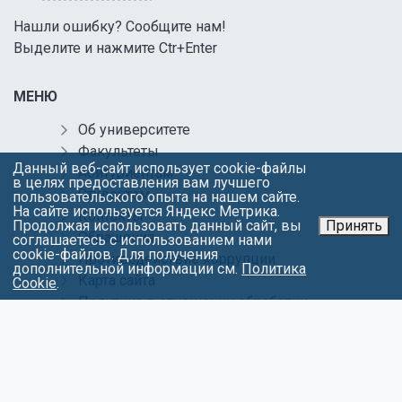
Нашли ошибку? Сообщите нам!
Выделите и нажмите Ctr+Enter
МЕНЮ
Об университете
Факультеты
Данный веб-сайт использует cookie-файлы
Абитуриентам
в целях предоставления вам лучшего
Студентам
пользовательского опыта на нашем сайте.
На сайте используется Яндекс Метрика.
Контакты
Продолжая использовать данный сайт, вы
Принять
Обращения
соглашаетесь с использованием нами
cookie-файлов. Для получения
Противодействие коррупции
дополнительной информации см.
Политика
Карта сайта
Cookie
.
Политика в отношении обработки
персональных данных
СОЦИАЛЬНЫЕ СЕТИ