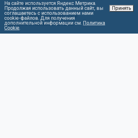
На сайте используется Яндекс Метрика.
office@chl.ieml.ru
Продолжая использовать данный сайт, вы
Принять
соглашаетесь с использованием нами
Нашли ошибку? Сообщите нам!
cookie-файлов. Для получения
дополнительной информации см.
Политика
Выделите и нажмите Ctr+Enter
Cookie
.
МЕНЮ
Об университете
Факультеты
Абитуриентам
Студентам
Контакты
Обращения
Противодействие коррупции
Карта сайта
Политика в отношении обработки
персональных данных
СОЦИАЛЬНЫЕ СЕТИ