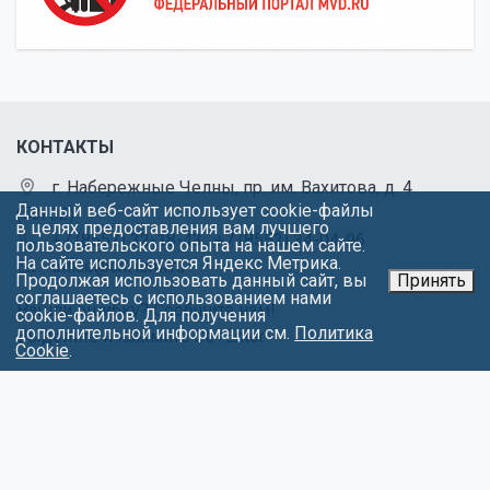
КОНТАКТЫ
г. Набережные Челны, пр. им. Вахитова, д. 4
Данный веб-сайт использует cookie-файлы
(53/02)
в целях предоставления вам лучшего
+7 (8552) 32-18-43
,
+7 (8552) 34-04-96
пользовательского опыта на нашем сайте.
На сайте используется Яндекс Метрика.
office@chl.ieml.ru
Продолжая использовать данный сайт, вы
Принять
соглашаетесь с использованием нами
Нашли ошибку? Сообщите нам!
cookie-файлов. Для получения
дополнительной информации см.
Политика
Выделите и нажмите Ctr+Enter
Cookie
.
МЕНЮ
Об университете
Факультеты
Абитуриентам