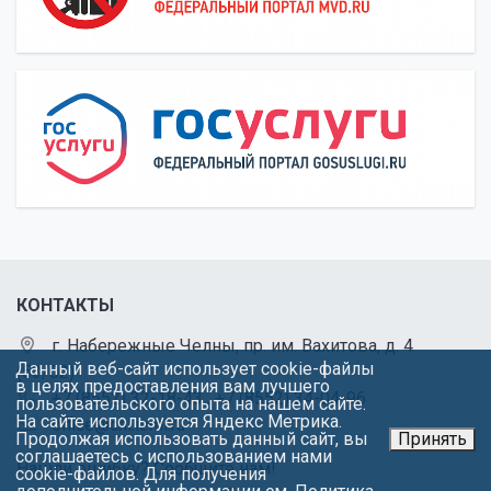
КОНТАКТЫ
г. Набережные Челны, пр. им. Вахитова, д. 4
Данный веб-сайт использует cookie-файлы
(53/02)
в целях предоставления вам лучшего
+7 (8552) 32-18-43
,
+7 (8552) 34-04-96
пользовательского опыта на нашем сайте.
На сайте используется Яндекс Метрика.
office@chl.ieml.ru
Продолжая использовать данный сайт, вы
Принять
соглашаетесь с использованием нами
Нашли ошибку? Сообщите нам!
cookie-файлов. Для получения