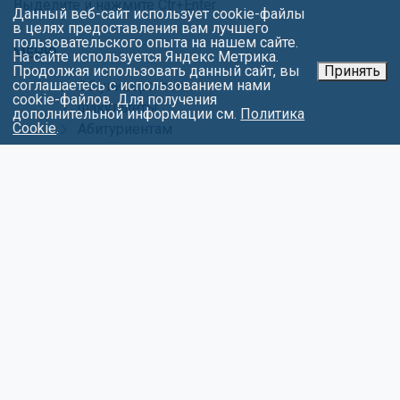
Выделите и нажмите Ctr+Enter
Данный веб-сайт использует cookie-файлы
в целях предоставления вам лучшего
пользовательского опыта на нашем сайте.
МЕНЮ
На сайте используется Яндекс Метрика.
Продолжая использовать данный сайт, вы
Принять
соглашаетесь с использованием нами
Об университете
cookie-файлов. Для получения
Факультеты
дополнительной информации см.
Политика
Cookie
.
Абитуриентам
Студентам
Контакты
Обращения
Противодействие коррупции
Карта сайта
Политика в отношении обработки
персональных данных
СОЦИАЛЬНЫЕ СЕТИ