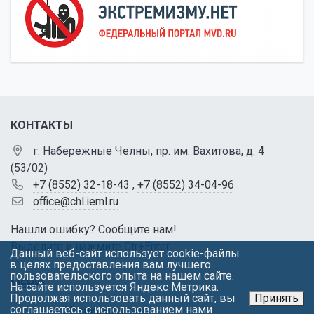
КОНТАКТЫ
г. Набережные Челны, пр. им. Вахитова, д. 4
(53/02)
+7 (8552) 32-18-43
,
+7 (8552) 34-04-96
office@chl.ieml.ru
Нашли ошибку? Сообщите нам!
Выделите и нажмите Ctr+Enter
Данный веб-сайт использует cookie-файлы
в целях предоставления вам лучшего
пользовательского опыта на нашем сайте.
МЕНЮ
На сайте используется Яндекс Метрика.
Продолжая использовать данный сайт, вы
Принять
соглашаетесь с использованием нами
Об университете