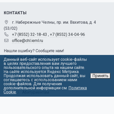
КОНТАКТЫ
г. Набережные Челны, пр. им. Вахитова, д. 4
(53/02)
+7 (8552) 32-18-43
,
+7 (8552) 34-04-96
office@chl.ieml.ru
Нашли ошибку? Сообщите нам!
Выделите и нажмите Ctr+Enter
Данный веб-сайт использует cookie-файлы
в целях предоставления вам лучшего
пользовательского опыта на нашем сайте.
МЕНЮ
На сайте используется Яндекс Метрика.
Продолжая использовать данный сайт, вы
Принять
соглашаетесь с использованием нами
Об университете
cookie-файлов. Для получения
Факультеты
дополнительной информации см.
Политика
Cookie
.
Абитуриентам
Студентам
Контакты
Обращения