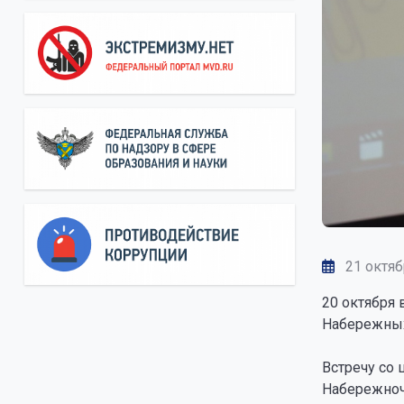
21 октяб
20 октября
Набережных
Встречу со
Набережноч