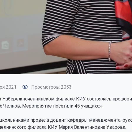
ря 2021
Просмотров: 2053
 в Набережночелнинском филиале КИУ состоялась профори
 Челнов. Мероприятие посетили 45 учащихся.
 школьниками провела доцент кафедры менеджмента, руко
елнинского филиала КИУ Мария Валентиновна Уварова.