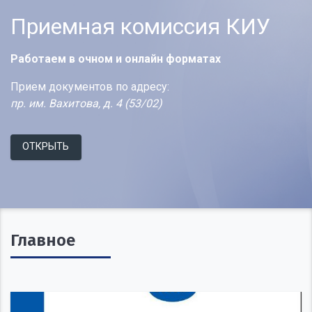
Приемная комиссия КИУ
Приемная комиссия КИУ
Приемная комиссия КИУ
Работаем в очном и онлайн форматах
Работаем в очном и онлайн форматах
Работаем в очном и онлайн форматах
Прием документов по адресу:
Прием документов по адресу:
Прием документов по адресу:
пр. им. Вахитова, д. 4 (53/02)
пр. им. Вахитова, д. 4 (53/02)
пр. им. Вахитова, д. 4 (53/02)
ОТКРЫТЬ
ОТКРЫТЬ
ОТКРЫТЬ
Главное