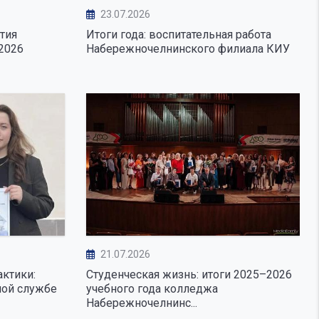
23.07.2026
тия
Итоги года: воспитательная работа
2026
Набережночелнинского филиала КИУ
рисоединиться к каналу
кого филиала КИУ в М...
единиться к каналу Набережночелнинского
21.07.2026
актики:
Студенческая жизнь: итоги 2025–2026
ной службе
учебного года колледжа
Набережночелнинс...