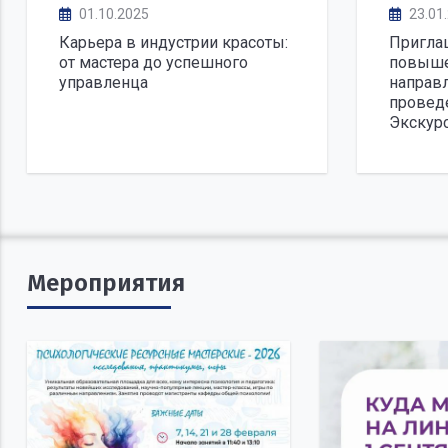
01.10.2025
23.01
Карьера в индустрии красоты:
Пригла
от мастера до успешного
повыше
управленца
направ
проведе
Экскур
Мероприятия