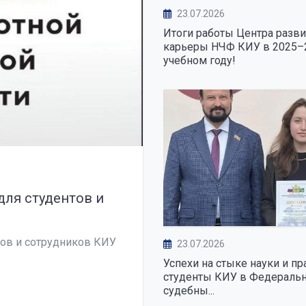
23.07.2026
Итоги работы Центра разви
карьеры НЧФ КИУ в 2025–
учебном году!
26.02.2026
для студентов и
Приглашаем вас п
Набережночелнинс
тов и сотрудников КИУ
Приглашаем вас присо
23.07.2026
филиала КИУ в МАХ.
Успехи на стыке науки и пр
студенты КИУ в Федераль
судебны...