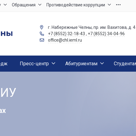
у
Обращения
Противодействие коррупции
г. Набережные Челны, пр. им. Вахитова, д. 4
+7 (8552) 32-18-43
,
+7 (8552) 34-04-96
office@chl.ieml.ru
едж
Пресс-центр
Абитуриентам
Студента
КИУ
КИУ
КИУ
ах
ах
ах